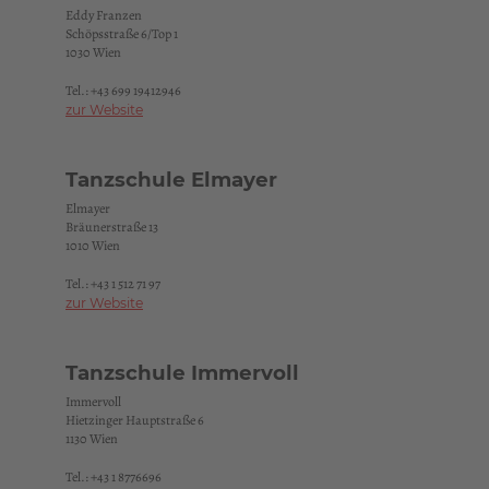
Eddy Franzen
Schöpsstraße 6/Top 1
1030 Wien
Tel.:
+43 699 19412946
zur Website
Tanzschule Elmayer
Elmayer
Bräunerstraße 13
1010 Wien
Tel.:
+43 1 512 71 97
zur Website
Tanzschule Immervoll
Immervoll
Hietzinger Hauptstraße 6
1130 Wien
Tel.:
+43 1 8776696