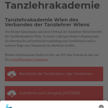
Tanzlehrakademie
Tanzlehrakademie Wien des
Verbandes der Tanzlehrer Wiens
Die Wiener Tanzschulen und deren Verband der Tanzlehrer Wiens betreibt
die Tanzlehrakademie Wien. In einem 3-jährigen dualen Lehrgang kann
die theoretische und praktische Ausbildung zum Tanzlehrer/in und in
weiterer Folge zum Tanzmeister/in absolviert werden.
Weitere Informationen finden Sie hier als PDF zum Download oder auf
der
weiterführenden Detailsseite:
Berufsbild der Tanzlehrerin / des Tanzlehrers
Aufnahme zum Lehrgang 2027/2028