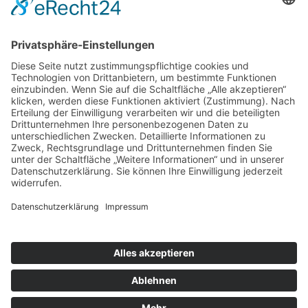
Stundenplan für den Lehrgang 2026/2027
Ausbildungsordnung Tanzlehrakademie
Anmeldung zum Tanzmeisterlehrgang
2026/2027
Stundenplan Tanzmeisterlehrgang 2025/2026
chiliSCHARF