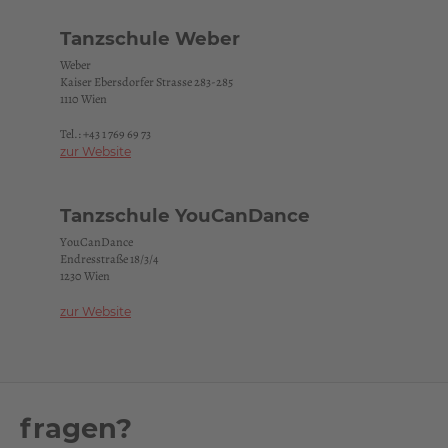
Tanzschule Weber
Weber
Kaiser Ebersdorfer Strasse 283-285
1110 Wien
Tel.:
+43 1 769 69 73
zur Website
Tanzschule YouCanDance
YouCanDance
Endresstraße 18/3/4
1230 Wien
zur Website
fragen?